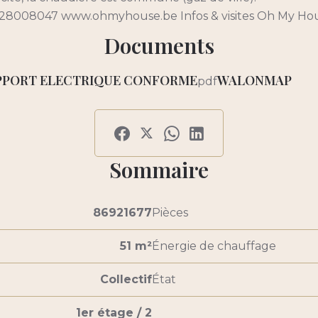
28008047 www.ohmyhouse.be Infos & visites Oh My Hous
Documents
PPORT ELECTRIQUE CONFORME
WALONMAP
pdf
Sommaire
86921677
Pièces
51 m²
Énergie de chauffage
Collectif
État
1er étage / 2