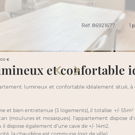
Réf. 86921677
1 
000 €
mineux et confortable i
artement lumineux et confortable idéalement situé, à d
e et bien entretenue (3 logements), il totalise +/- 55m²
an (moulures et mosaïques). l'appartement dispose d'u
. il dispose également d’une cave de +/- 14m2.
icité, la chaudière est commune (gaz de ville).