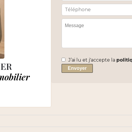
J’ai lu et j'accepte la
politi
EER
Envoyer
mobilier