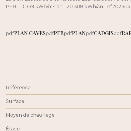
PEB : D 339 kWh/m². an - 20 308 kWh/an - n°202304
PLAN CAVES
PEB
PLAN
CADGIS
RA
pdf
pdf
pdf
pdf
pdf
Référence
Surface
Moyen de chauffage
Étage