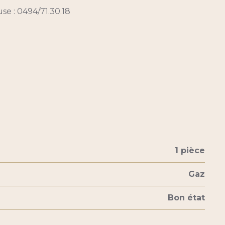
e : 0494/71.30.18
1 pièce
Gaz
Bon état