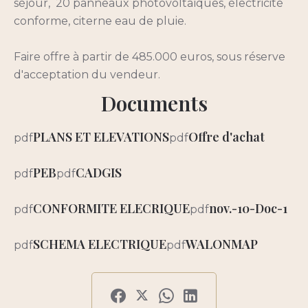
séjour, 20 panneaux photovoltaïques, électricité
conforme, citerne eau de pluie.
Faire offre à partir de 485.000 euros, sous réserve
d'acceptation du vendeur.
Documents
PLANS ET ELEVATIONS
Offre d'achat
pdf
pdf
PEB
CADGIS
pdf
pdf
CONFORMITE ELECRIQUE
nov.-10-Doc-1
pdf
pdf
SCHEMA ELECTRIQUE
WALONMAP
pdf
pdf