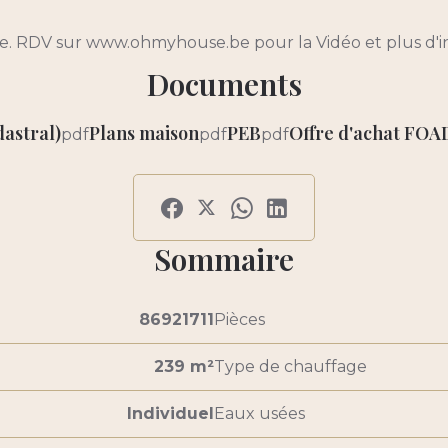
e. RDV sur www.ohmyhouse.be pour la Vidéo et plus d'in
Documents
dastral)
Plans maison
PEB
Offre d'achat FOA
pdf
pdf
pdf
Sommaire
86921711
Pièces
239 m²
Type de chauffage
Individuel
Eaux usées