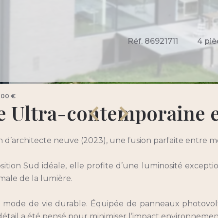
Réf. 86921711
4 piè
000 €
te Ultra-contemporaine 
’architecte neuve (2023), une fusion parfaite entre m
ition Sud idéale, elle profite d’une luminosité exceptio
male de la lumière.
mode de vie durable. Équipée de panneaux photovoltaïq
étail a été pensé pour minimiser l’impact environnemen