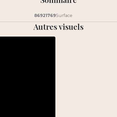
86921769
Surface
Autres visuels