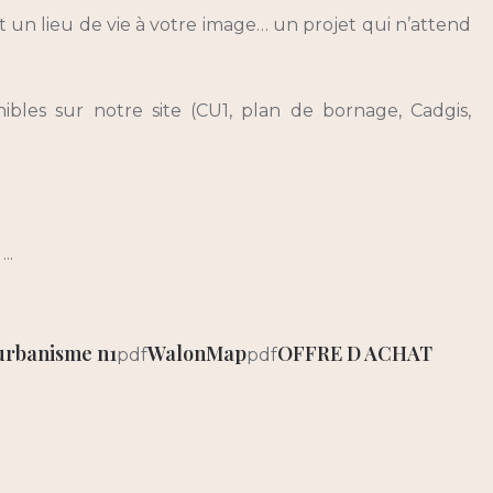
un lieu de vie à votre image… un projet qui n’attend
bles sur notre site (CU1, plan de bornage, Cadgis,
..
'urbanisme n1
WalonMap
OFFRE D ACHAT
pdf
pdf