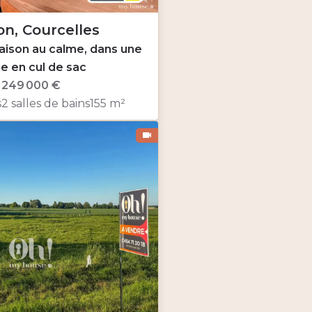
on, Courcelles
ison au calme, dans une
le en cul de sac
249 000 €
s
2 salles de bains
155 m²