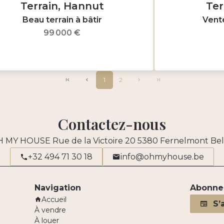
Terrain, Hannut
Ter
Beau terrain à bâtir
Vent
99 000 €
1
2
Contactez-nous
H MY HOUSE
Rue de la Victoire 20
5380
Fernelmont Bel
+32 494 71 30 18
info@ohmyhouse.be
Navigation
Abonnez
Accueil
S’
À vendre
À louer