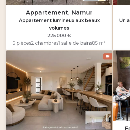
Appartement, Namur
Appartement lumineux aux beaux
Un a
volumes
225 000 €
5 pièces
2 chambres
1 salle de bains
85 m²
F