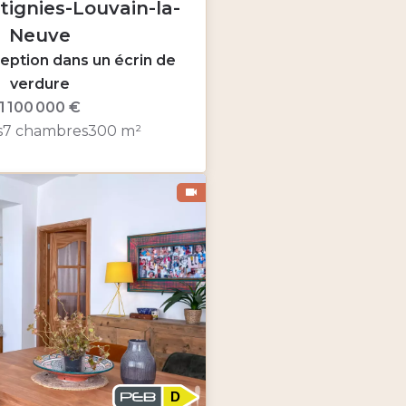
tignies-Louvain-la-
Neuve
eption dans un écrin de
verdure
1 100 000 €
s
7 chambres
300 m²
D