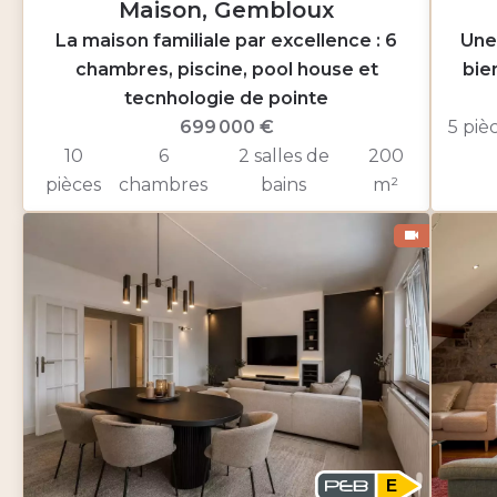
Maison, Gembloux
La maison familiale par excellence : 6
Une
chambres, piscine, pool house et
bie
tecnhologie de pointe
699 000 €
5 piè
10
6
2 salles de
200
pièces
chambres
bains
m²
E