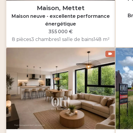
Maison, Mettet
Br
Maison neuve - excellente performance
énergétique
355 000 €
8 pièces
3 chambres
1 salle de bains
148 m²