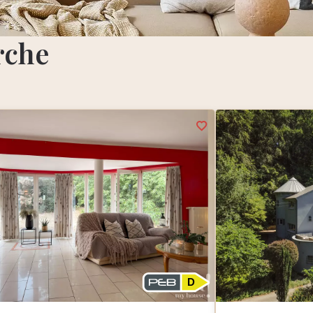
rche
D