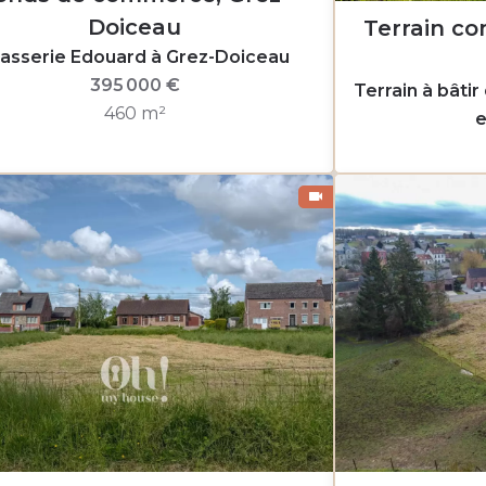
Doiceau
Terrain con
asserie Edouard à Grez-Doiceau
395 000 €
Terrain à bâtir
460 m²
e