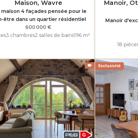
Maison, Wavre
Manoir, Ot
 maison 4 façades pensée pour le
n-être dans un quartier résidentiel
Manoir d'exc
600 000 €
ces
3 chambres
2 salles de bains
196 m²
18 pièce
Exclusivité
G