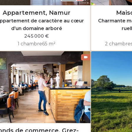
Appartement, Namur
Mais
ppartement de caractère au cœur
Charmante ma
d’un domaine arboré
ruel
245 000 €
1 chambre
65 m²
2 chambre
onds de commerce, Grez-